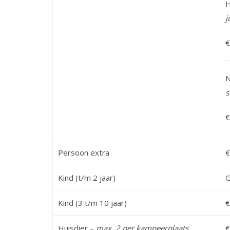
H
j
€
N
s
€
Persoon extra
€
Kind (t/m 2 jaar)
G
Kind (3 t/m 10 jaar)
€
Huisdier –
max. 2 per kampeerplaats
€