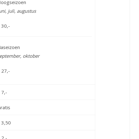
oogseizoen
uni, juli, augustus
 30,-
aseizoen
eptember, oktober
 27,-
 7,-
ratis
 3,50
 2,-